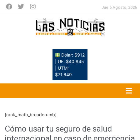
Jue 6 Agosto, 2026
Dólar: $912
| UF: $40.845
| UTM:
$71.649
[rank_math_breadcrumb]
Cómo usar tu seguro de salud
internacional en caso de emergencia