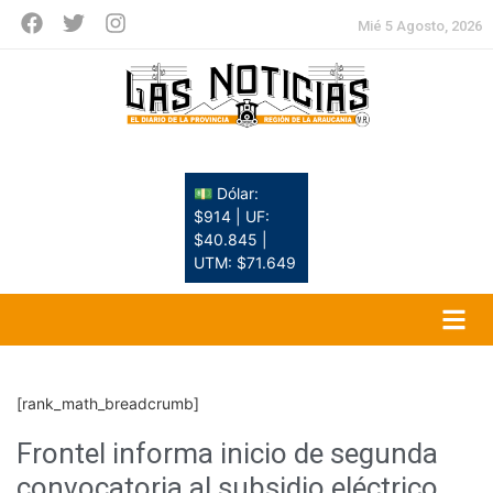
Mié 5 Agosto, 2026
💵 Dólar:
$914 | UF:
$40.845 |
UTM: $71.649
[rank_math_breadcrumb]
Frontel informa inicio de segunda
convocatoria al subsidio eléctrico