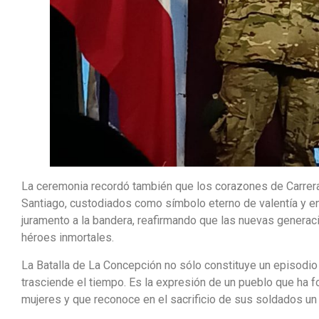
La ceremonia recordó también que los corazones de Carrera
Santiago, custodiados como símbolo eterno de valentía y entr
juramento a la bandera, reafirmando que las nuevas genera
héroes inmortales.
La Batalla de La Concepción no sólo constituye un episodio m
trasciende el tiempo. Es la expresión de un pueblo que ha f
mujeres y que reconoce en el sacrificio de sus soldados un e