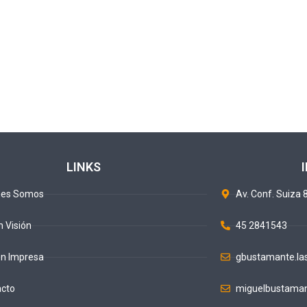
LINKS
nes Somos
Av. Conf. Suiza 8
n Visión
45 2841543
ón Impresa
gbustamante.la
acto
miguelbustaman