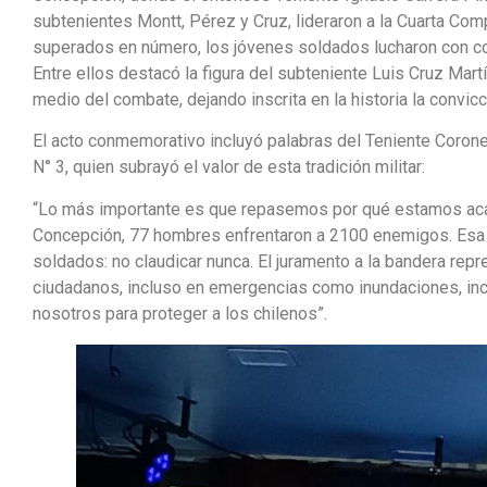
subtenientes Montt, Pérez y Cruz, lideraron a la Cuarta Co
superados en número, los jóvenes soldados lucharon con cor
Entre ellos destacó la figura del subteniente Luis Cruz Ma
medio del combate, dejando inscrita en la historia la convic
El acto conmemorativo incluyó palabras del Teniente Coron
N° 3, quien subrayó el valor de esta tradición militar:
“Lo más importante es que repasemos por qué estamos acá,
Concepción, 77 hombres enfrentaron a 2100 enemigos. Es
soldados: no claudicar nunca. El juramento a la bandera rep
ciudadanos, incluso en emergencias como inundaciones, in
nosotros para proteger a los chilenos”.