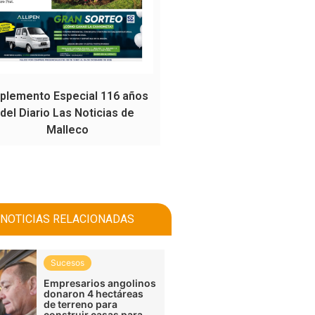
plemento Especial 116 años
del Diario Las Noticias de
Malleco
NOTICIAS RELACIONADAS
Sucesos
Empresarios angolinos
donaron 4 hectáreas
de terreno para
construir casas para