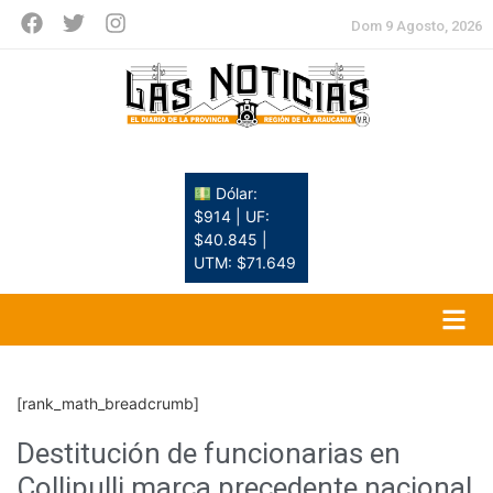
Dom 9 Agosto, 2026
Dólar:
$914 | UF:
$40.845 |
UTM: $71.649
[rank_math_breadcrumb]
Destitución de funcionarias en
Collipulli marca precedente nacional