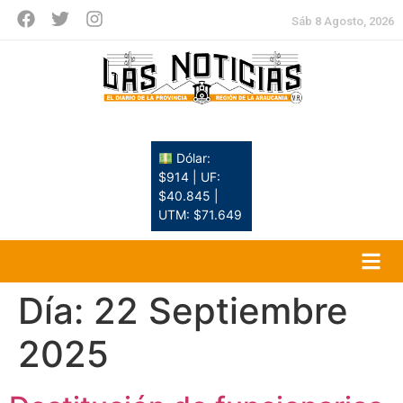
Sáb 8 Agosto, 2026
Dólar:
$914 | UF:
$40.845 |
UTM: $71.649
Día:
22 Septiembre
2025