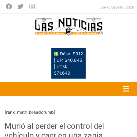
Jue 6 Agosto, 2026
Dólar: $912
| UF: $40.845
| UTM:
$71.649
[rank_math_breadcrumb]
Murió al perder el control del
vehículo y caer en una zanja