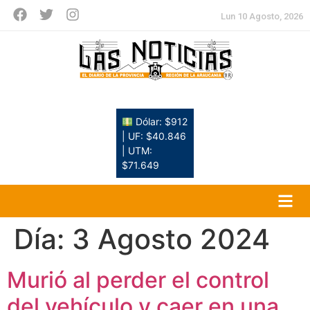
Lun 10 Agosto, 2026
Dólar: $912
| UF: $40.846
| UTM:
$71.649
Día:
3 Agosto 2024
Murió al perder el control
del vehículo y caer en una