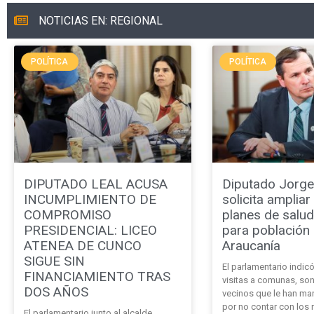
NOTICIAS EN: REGIONAL
POLÍTICA
POLÍTICA
DIPUTADO LEAL ACUSA
Diputado Jorge
INCUMPLIMIENTO DE
solicita amplia
COMPROMISO
planes de salud
PRESIDENCIAL: LICEO
para población
ATENEA DE CUNCO
Araucanía
SIGUE SIN
El parlamentario indic
FINANCIAMIENTO TRAS
visitas a comunas, so
DOS AÑOS
vecinos que le han ma
por no contar con los 
El parlamentario junto al alcalde,