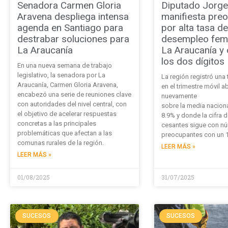
Senadora Carmen Gloria
Diputado Jorge
Aravena despliega intensa
manifiesta pre
agenda en Santiago para
por alta tasa de
destrabar soluciones para
desempleo fem
La Araucanía
La Araucanía y 
los dos dígitos
En una nueva semana de trabajo
legislativo, la senadora por La
La región registró una
Araucanía, Carmen Gloria Aravena,
en el trimestre móvil abr
encabezó una serie de reuniones clave
nuevamente
con autoridades del nivel central, con
sobre la media naciona
el objetivo de acelerar respuestas
8.9% y donde la cifra 
concretas a las principales
cesantes sigue con n
problemáticas que afectan a las
preocupantes con un 
comunas rurales de la región.
LEER MÁS »
LEER MÁS »
01/08/2025
31/07/2025
SUCESOS
SUCESOS