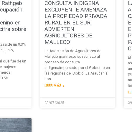
 Rathgeb
CONSULTA INDIGENA
L
ocupación
EXCLUYENTE AMENAZA
A
LA PROPIEDAD PRIVADA
C
enino en
RURAL EN EL SUR,
E
cifra sobre
ADVIERTEN
E
AGRICULTORES DE
P
MALLECO
P
 tasa de un 9.3%
C
il-junio,
La Asociación de Agricultores de
Malleco manifestó su rechazo al
El
l que fue de un
proceso de consulta
re
de mujeres
indígenaimpulsado por el Gobierno en
un
úmeros
las regiones del Biobío, La Araucanía,
pu
10.6%
Los
so
la
LEER MÁS »
LE
29/07/2025
29