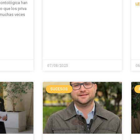
ontológica han
LE
o que los priva
l muchas veces
07/08/2025
06
SUCESOS