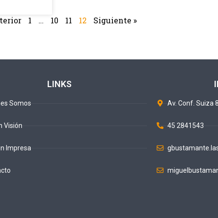
terior
1
…
10
11
12
Siguiente »
LINKS
nes Somos
Av. Conf. Suiza 8
n Visión
45 2841543
ón Impresa
gbustamante.la
acto
miguelbustaman