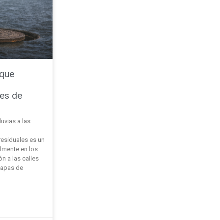
 que
des de
luvias a las
residuales es un
almente en los
n a las calles
tapas de