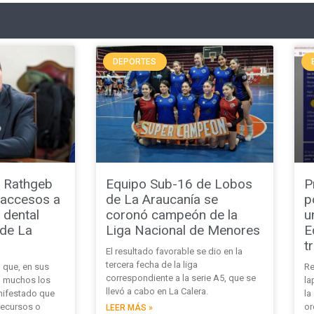
DEPORTES
 Rathgeb
Equipo Sub-16 de Lobos
P
r accesos a
de La Araucanía se
p
 dental
coronó campeón de la
u
 de La
Liga Nacional de Menores
E
t
El resultado favorable se dio en la
tercera fecha de la liga
ó que, en sus
Re
correspondiente a la serie A5, que se
n muchos los
la
llevó a cabo en La Calera.
nifestado que
la
recursos o
or
LEER MÁS »