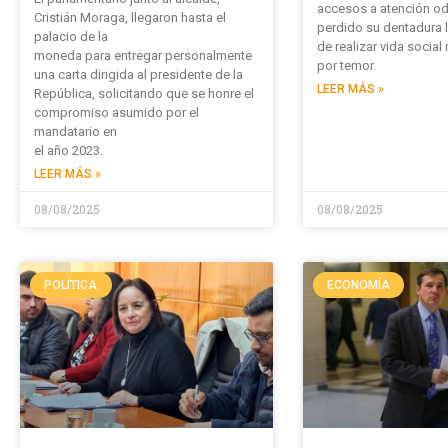
accesos a atención od
Cristián Moraga, llegaron hasta el
perdido su dentadura l
palacio de la
de realizar vida socia
moneda para entregar personalmente
por temor.
una carta dirigida al presidente de la
LEER MÁS »
República, solicitando que se honre el
compromiso asumido por el
mandatario en
el año 2023.
LEER MÁS »
08/08/2025
08/08/2025
POLÍTICA
ECONOMÍA