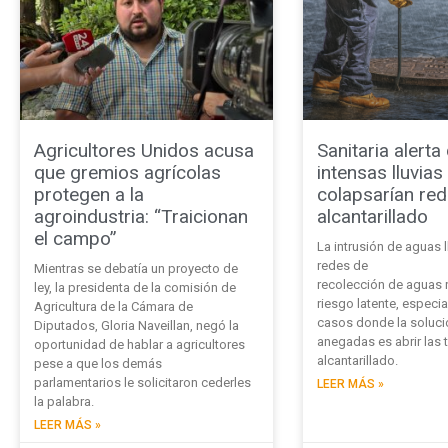
Agricultores Unidos acusa
Sanitaria alerta
que gremios agrícolas
intensas lluvias
protegen a la
colapsarían re
agroindustria: “Traicionan
alcantarillado
el campo”
La intrusión de aguas l
redes de
Mientras se debatía un proyecto de
recolección de aguas 
ley, la presidenta de la comisión de
riesgo latente, especi
Agricultura de la Cámara de
casos donde la solució
Diputados, Gloria Naveillan, negó la
anegadas es abrir las 
oportunidad de hablar a agricultores
alcantarillado.
pese a que los demás
parlamentarios le solicitaron cederles
LEER MÁS »
la palabra.
LEER MÁS »