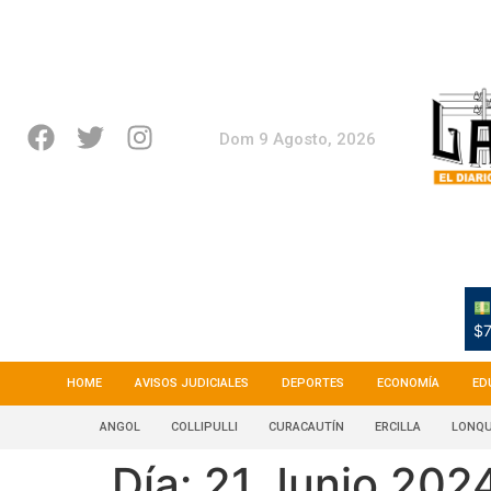
Dom 9 Agosto, 2026
$7
HOME
AVISOS JUDICIALES
DEPORTES
ECONOMÍA
ED
ANGOL
COLLIPULLI
CURACAUTÍN
ERCILLA
LONQU
Día:
21 Junio 202