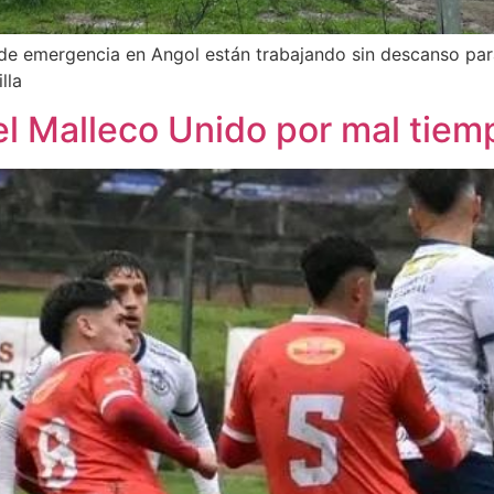
s de emergencia en Angol están trabajando sin descanso par
lla
l Malleco Unido por mal tiem