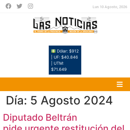
Lun 10 Agosto, 2026
Dólar: $912
| UF: $40.846
| UTM:
$71.649
Día:
5 Agosto 2024
Diputado Beltrán
pide urgente restitución del