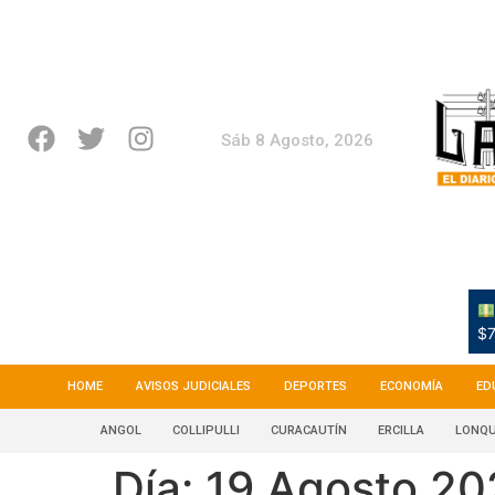
Sáb 8 Agosto, 2026
$7
HOME
AVISOS JUDICIALES
DEPORTES
ECONOMÍA
ED
ANGOL
COLLIPULLI
CURACAUTÍN
ERCILLA
LONQU
Día:
19 Agosto 20