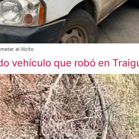
eter el ilícito
do vehículo que robó en Trai