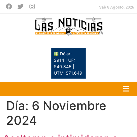
Sáb 8 Agosto, 2026
Dólar:
$914 | UF:
$40.845 |
UTM: $71.649
Día:
6 Noviembre
2024