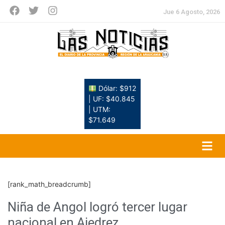
Jue 6 Agosto, 2026
Dólar: $912
| UF: $40.845
| UTM:
$71.649
[rank_math_breadcrumb]
Niña de Angol logró tercer lugar
nacional en Ajedrez