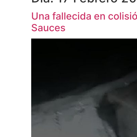
Una fallecida en colisi
Sauces