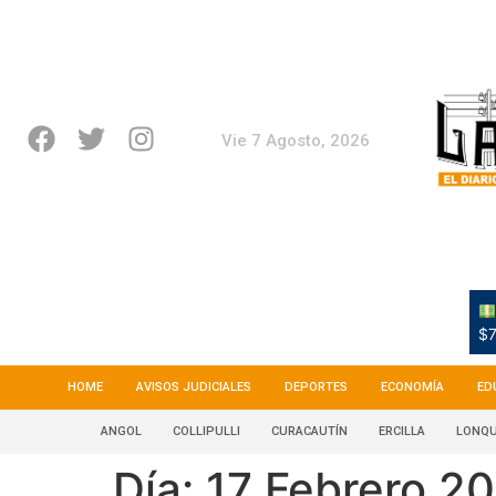
Vie 7 Agosto, 2026
$7
HOME
AVISOS JUDICIALES
DEPORTES
ECONOMÍA
ED
ANGOL
COLLIPULLI
CURACAUTÍN
ERCILLA
LONQU
Día:
17 Febrero 2