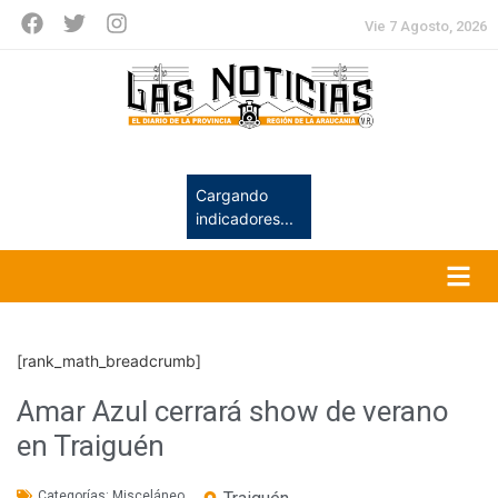
Vie 7 Agosto, 2026
Cargando
indicadores...
[rank_math_breadcrumb]
Amar Azul cerrará show de verano
en Traiguén
Categorías:
Misceláneo