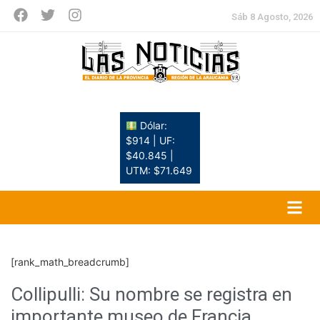
Sáb 8 Agosto, 2026
Dólar:
$914 | UF:
$40.845 |
UTM: $71.649
[rank_math_breadcrumb]
Collipulli: Su nombre se registra en
importante museo de Francia