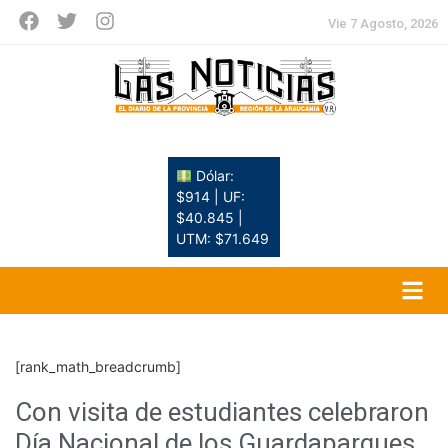
Vie 7 Agosto, 2026
Dólar:
$914 | UF:
$40.845 |
UTM: $71.649
[rank_math_breadcrumb]
Con visita de estudiantes celebraron
Día Nacional de los Guardaparques