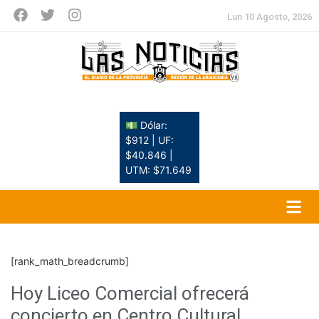
Lun 10 Agosto, 2026
💵 Dólar:
$912 | UF:
$40.846 |
UTM: $71.649
[rank_math_breadcrumb]
Hoy Liceo Comercial ofrecerá
concierto en Centro Cultural