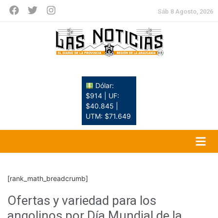
Sáb 8 Agosto, 2026
Dólar:
$914 | UF:
$40.845 |
UTM: $71.649
[rank_math_breadcrumb]
Ofertas y variedad para los
angolinos por Día Mundial de la