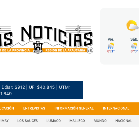
 Dólar: $912 | UF: $40.845 | UTM:
1.649
UCACIÓN
ENTREVISTAS
INFORMACIÓN GENERAL
INTERNACIONAL
IMAY
LOS SAUCES
LUMACO
MALLECO
MUNDO
NACIONAL