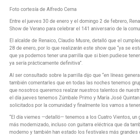
Foto cortesía de Alfredo Cerna
Entre el jueves 30 de enero y el domingo 2 de febrero, Renai
Show de Verano para celebrar el 141 aniversario de la comu
El alcalde de Renaico, Claudio Musre, detalló que el cumpl
28 de enero, por lo que realizarán este show que “ya se es
que ya podemos tener una parrilla que si bien pudiese ten
ya sería prácticamente definitiva”.
Al ser consultado sobre la parrilla dijo que “en líneas gene
también comentarles que en todas las noches tenemos grup
que nosotros queremos realzar nuestros talentos de nuestra
el día jueves tenemos Zúmbale Primo y María José Quintani
solicitados por la comunidad y finalmente los vamos a tener
“El día viernes —detalló— tenemos a los Cuatro Vientos, un 
más modernizado, incluso con guitarra eléctrica que da tamb
moderno y también han estado los festivales más grandes de