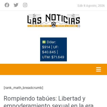
Sáb 8 Agosto, 2026
Dólar:
$914 | UF:
$40.845 |
UTM: $71.649
[rank_math_breadcrumb]
Rompiendo tabúes: Libertad y
empoderamiento sexual en la era