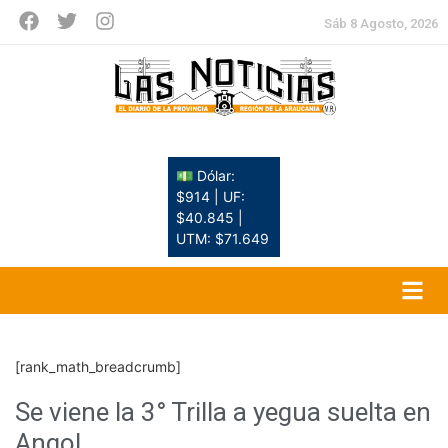
Sáb 8 Agosto, 2026
💵 Dólar:
$914 | UF:
$40.845 |
UTM: $71.649
[rank_math_breadcrumb]
Se viene la 3° Trilla a yegua suelta en
Angol