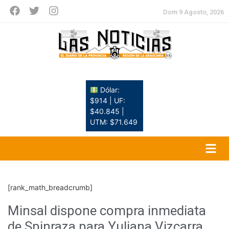
Dom 9 Agosto, 2026
Dólar:
$914 | UF:
$40.845 |
UTM: $71.649
[rank_math_breadcrumb]
Minsal dispone compra inmediata
de Spinraza para Yuliana Vizcarra