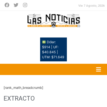
Vie 7 Agosto, 2026
Dólar:
$914 | UF:
$40.845 |
UTM: $71.649
[rank_math_breadcrumb]
EXTRACTO