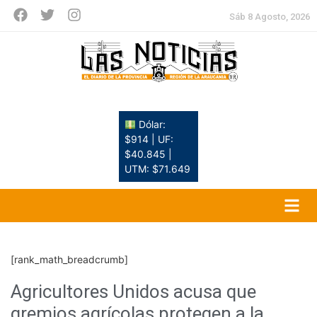
Sáb 8 Agosto, 2026
Dólar:
$914 | UF:
$40.845 |
UTM: $71.649
[rank_math_breadcrumb]
Agricultores Unidos acusa que
gremios agrícolas protegen a la