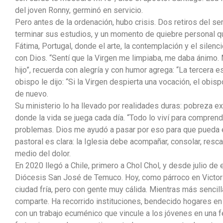
del joven Ronny, germinó en servicio.
Pero antes de la ordenación, hubo crisis. Dos retiros del se
terminar sus estudios, y un momento de quiebre personal que
Fátima, Portugal, donde el arte, la contemplación y el silenc
con Dios. “Sentí que la Virgen me limpiaba, me daba ánimo. 
hijo”, recuerda con alegría y con humor agrega: “La tercera es 
obispo le dijo: “Si la Virgen despierta una vocación, el obi
de nuevo.
Su ministerio lo ha llevado por realidades duras: pobreza ex
donde la vida se juega cada día. “Todo lo viví para comprend
problemas. Dios me ayudó a pasar por eso para que pueda e
pastoral es clara: la Iglesia debe acompañar, consolar, resca
medio del dolor.
En 2020 llegó a Chile, primero a Chol Chol, y desde julio de 
Diócesis San José de Temuco. Hoy, como párroco en Victoria,
ciudad fría, pero con gente muy cálida. Mientras más sencil
comparte. Ha recorrido instituciones, bendecido hogares e
con un trabajo ecuménico que vincule a los jóvenes en una 