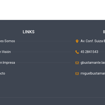
LINKS
nes Somos
Av. Conf. Suiza 8
n Visión
45 2841543
ón Impresa
gbustamante.la
acto
miguelbustaman