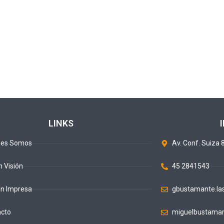
LINKS
nes Somos
Av. Conf. Suiza 8
n Visión
45 2841543
ón Impresa
gbustamante.la
acto
miguelbustaman