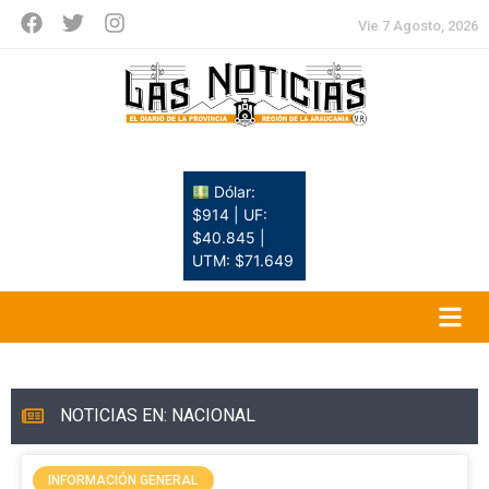
Vie 7 Agosto, 2026
Dólar:
$914 | UF:
$40.845 |
UTM: $71.649
NOTICIAS EN: NACIONAL
INFORMACIÓN GENERAL