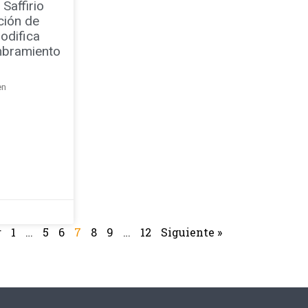
Saffirio
ción de
odifica
mbramiento
en
r
1
…
5
6
7
8
9
…
12
Siguiente »