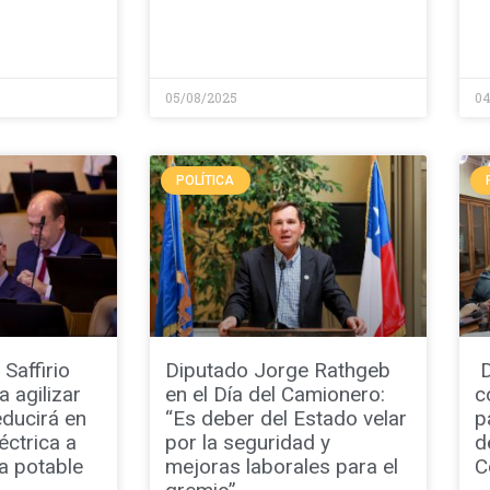
05/08/2025
04
POLÍTICA
Saffirio
Diputado Jorge Rathgeb
D
 agilizar
en el Día del Camionero:
c
ducirá en
“Es deber del Estado velar
p
éctrica a
por la seguridad y
d
a potable
mejoras laborales para el
C