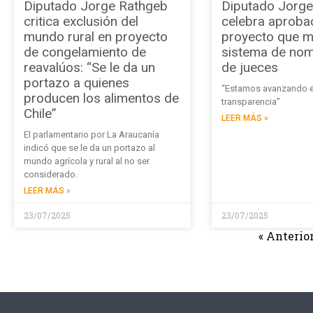
Diputado Jorge Rathgeb
Diputado Jorge 
critica exclusión del
celebra aproba
mundo rural en proyecto
proyecto que m
de congelamiento de
sistema de no
reavalúos: “Se le da un
de jueces
portazo a quienes
“Estamos avanzando 
producen los alimentos de
transparencia”
Chile”
LEER MÁS »
El parlamentario por La Araucanía
indicó que se le da un portazo al
mundo agrícola y rural al no ser
considerado.
LEER MÁS »
23/07/2025
23/07/2025
« Anterio