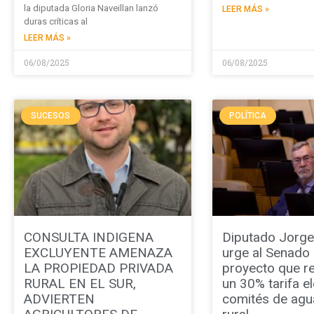
la diputada Gloria Naveillan lanzó
LEER MÁS »
duras críticas al
LEER MÁS »
06/08/2025
06/08/2025
SUCESOS
POLÍTICA
CONSULTA INDIGENA
Diputado Jorge 
EXCLUYENTE AMENAZA
urge al Senado a
LA PROPIEDAD PRIVADA
proyecto que re
RURAL EN EL SUR,
un 30% tarifa el
ADVIERTEN
comités de agu