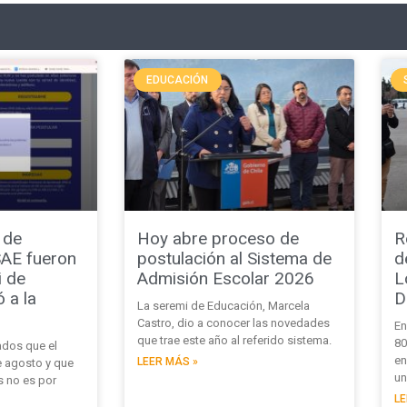
EDUCACIÓN
 de
Hoy abre proceso de
R
SAE fueron
postulación al Sistema de
d
i de
Admisión Escolar 2026
L
 a la
D
La seremi de Educación, Marcela
Castro, dio a conocer las novedades
En
que trae este año al referido sistema.
80
dos que el
en
LEER MÁS »
e agosto y que
un
s no es por
LE