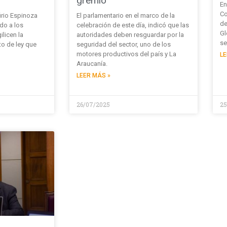
gremio”
En
Co
irio Espinoza
El parlamentario en el marco de la
de
do a los
celebración de este día, indicó que las
Gl
licen la
autoridades deben resguardar por la
se
to de ley que
seguridad del sector, uno de los
motores productivos del país y La
LE
Araucanía.
LEER MÁS »
26/07/2025
25