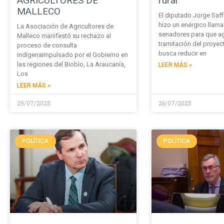
AGRICULTORES DE
rural
MALLECO
El diputado Jorge Saff
hizo un enérgico llama
La Asociación de Agricultores de
senadores para que agi
Malleco manifestó su rechazo al
tramitación del proyec
proceso de consulta
busca reducir en
indígenaimpulsado por el Gobierno en
las regiones del Biobío, La Araucanía,
LEER MÁS »
Los
LEER MÁS »
29/07/2025
26/07/2025
POLÍTICA
POLÍTICA