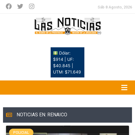
Sáb 8 Agosto, 2026
Dólar:
$914 | UF:
$40.845 |
UTM: $71.649
NOTICIAS EN: RENAICO
POLICIAL