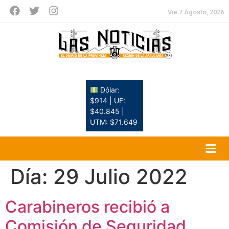
Vie 7 Agosto, 2026
Dólar:
$914 | UF:
$40.845 |
UTM: $71.649
Día:
29 Julio 2022
Carabineros recibió a
Comisión de Seguridad