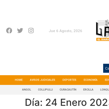
Jue 6 Agosto, 2026
Ca
HOME
AVISOS JUDICIALES
DEPORTES
ECONOMÍA
ED
ANGOL
COLLIPULLI
CURACAUTÍN
ERCILLA
LONQU
Día:
24 Enero 20