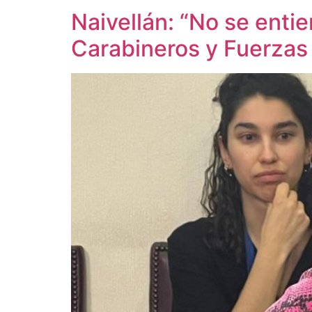
Naivellán: “No se entie
Carabineros y Fuerza