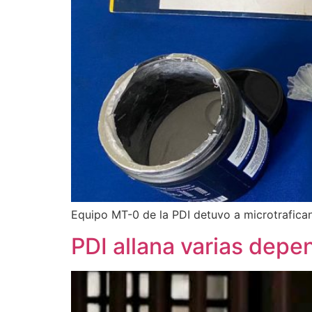
Equipo MT-0 de la PDI detuvo a microtrafican
PDI allana varias depe