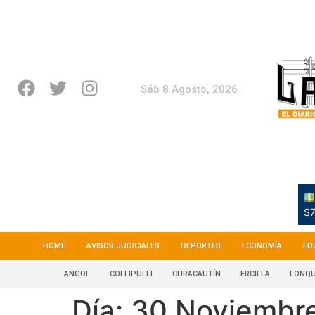
Sáb 8 Agosto, 2026
$7
HOME
AVISOS JUDICIALES
DEPORTES
ECONOMÍA
ED
ANGOL
COLLIPULLI
CURACAUTÍN
ERCILLA
LONQU
Día:
30 Noviembr