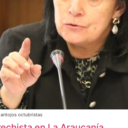
 antojos octubristas
rechista en La Araucanía