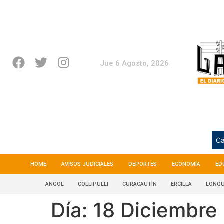
Jue 6 Agosto, 2026
Ca
HOME
AVISOS JUDICIALES
DEPORTES
ECONOMÍA
ED
ANGOL
COLLIPULLI
CURACAUTÍN
ERCILLA
LONQU
Día:
18 Diciembre