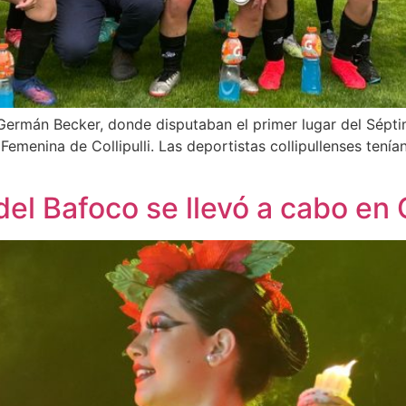
o Germán Becker, donde disputaban el primer lugar del Sé
emenina de Collipulli. Las deportistas collipullenses tenían
del Bafoco se llevó a cabo en C