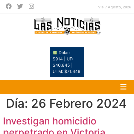
Vie 7 Agosto, 2026
Dólar:
$914 | UF:
$40.845 |
UTM: $71.649
Día:
26 Febrero 2024
Investigan homicidio
perpetrado en Victoria