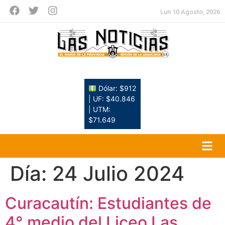
Lun 10 Agosto, 2026
Dólar: $912
| UF: $40.846
| UTM:
$71.649
Día:
24 Julio 2024
Curacautín: Estudiantes de
4° medio del Liceo Las