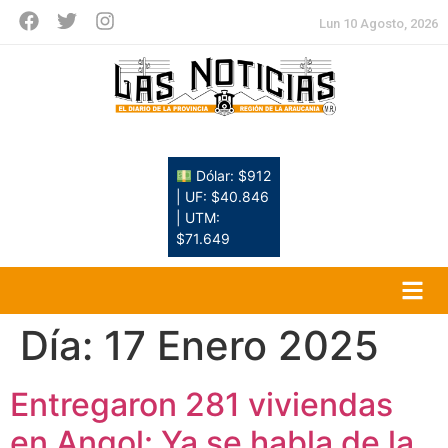
Lun 10 Agosto, 2026
Dólar: $912
| UF: $40.846
| UTM:
$71.649
Día:
17 Enero 2025
Entregaron 281 viviendas
en Angol: Ya se habla de la