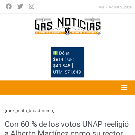
Vie 7 Agosto, 2026
Dólar:
$914 | UF:
$40.845 |
UTM: $71.649
[rank_math_breadcrumb]
Con 60 % de los votos UNAP reeligió
a Alberto Martínez como su rector