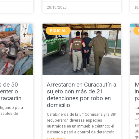
28/10/2025
18
POLICIAL
s de 50
Arrestaron en Curacautín a
M
enterio
sujeto con más de 21
i
racautín
detenciones por robo en
p
domicilio
stigando para
La
onsables de
re
Carabineros de la 5 ° Comisaría y la SIP
—1
recuperaron diversas especies
si
sustraídas en un inmueble céntrico; el
Su
detenido pasó a control de detención.
qu