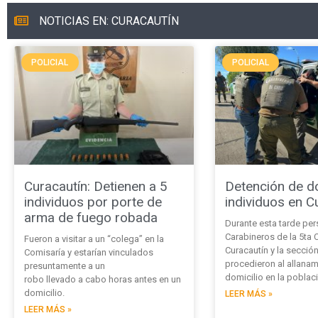
NOTICIAS EN: CURACAUTÍN
POLICIAL
POLICIAL
Curacautín: Detienen a 5
Detención de d
individuos por porte de
individuos en C
arma de fuego robada
Durante esta tarde per
Carabineros de la 5ta 
Fueron a visitar a un “colega” en la
Curacautín y la sección
Comisaría y estarían vinculados
procedieron al allanam
presuntamente a un
domicilio en la poblac
robo llevado a cabo horas antes en un
domicilio.
LEER MÁS »
LEER MÁS »