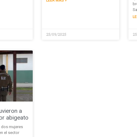
LEER MÁS »
br
Sa
LE
25/09/2025
25
uvieron a
or abigeato
s dos mujeres
n el sector