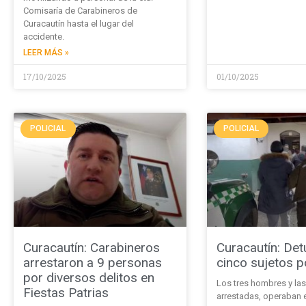
Comisaría de Carabineros de
Curacautín hasta el lugar del
accidente.
LEER MÁS »
17/10/2025
01/10/2025
POLICIAL
POLICIAL
Curacautín: Carabineros
Curacautín: Det
arrestaron a 9 personas
cinco sujetos p
por diversos delitos en
Los tres hombres y la
Fiestas Patrias
arrestadas, operaban e