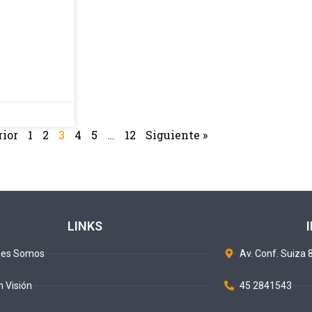
rior
1
2
3
4
5
…
12
Siguiente »
LINKS
nes Somos
Av. Conf. Suiza 8
n Visión
45 2841543