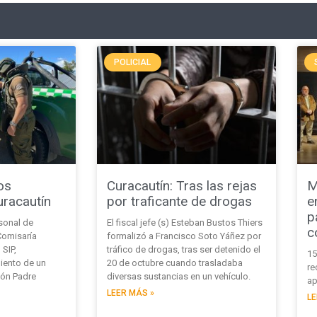
POLICIAL
os
Curacautín: Tras las rejas
M
uracautín
por traficante de drogas
e
p
sonal de
El fiscal jefe (s) Esteban Bustos Thiers
c
Comisaría
formalizó a Francisco Soto Yáñez por
 SIP,
tráfico de drogas, tras ser detenido el
15
iento de un
20 de octubre cuando trasladaba
re
ión Padre
diversas sustancias en un vehículo.
ap
LEER MÁS »
LE