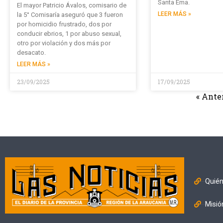
Santa Ema.
El mayor Patricio Ávalos, comisario de
LEER MÁS »
la 5° Comisaría aseguró que 3 fueron
por homicidio frustrado, dos por
conducir ebrios, 1 por abuso sexual,
otro por violación y dos más por
desacato.
LEER MÁS »
23/09/2025
17/09/2025
« Ante
Quié
Misió