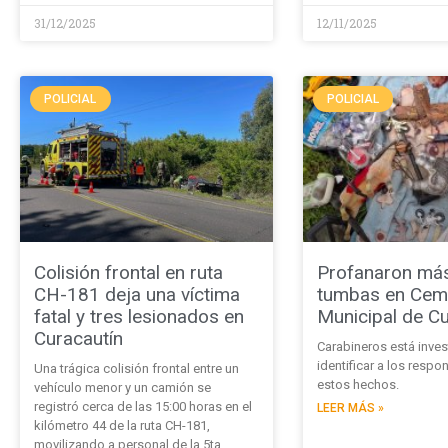
31/12/2025
12/11/2025
POLICIAL
POLICIAL
Colisión frontal en ruta
Profanaron má
CH-181 deja una víctima
tumbas en Cem
fatal y tres lesionados en
Municipal de Cu
Curacautín
Carabineros está inve
identificar a los resp
Una trágica colisión frontal entre un
estos hechos.
vehículo menor y un camión se
registró cerca de las 15:00 horas en el
LEER MÁS »
kilómetro 44 de la ruta CH-181,
movilizando a personal de la 5ta.