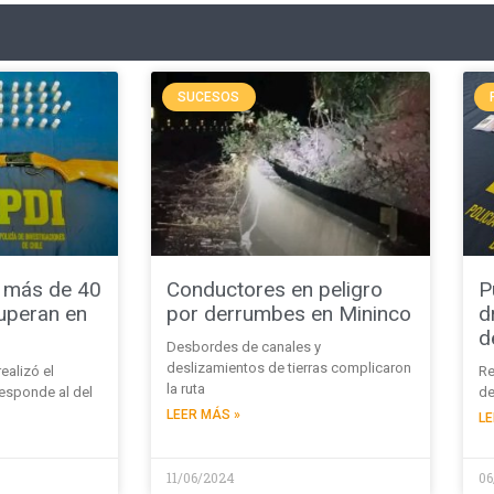
SUCESOS
 más de 40
Conductores en peligro
P
uperan en
por derrumbes en Mininco
d
d
Desbordes de canales y
deslizamientos de tierras complicaron
ealizó el
Re
la ruta
esponde al del
de
LEER MÁS »
LE
11/06/2024
06