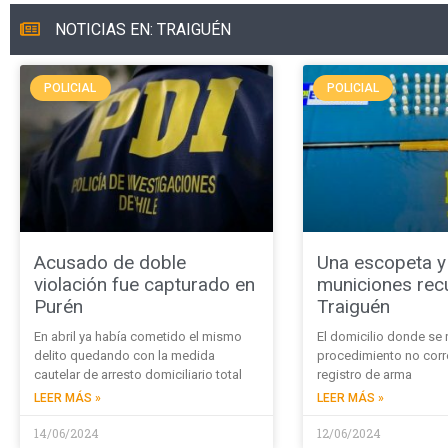
NOTICIAS EN: TRAIGUÉN
POLICIAL
POLICIAL
Acusado de doble
Una escopeta y
violación fue capturado en
municiones rec
Purén
Traiguén
En abril ya había cometido el mismo
El domicilio donde se r
delito quedando con la medida
procedimiento no corr
cautelar de arresto domiciliario total
registro de arma
LEER MÁS »
LEER MÁS »
14/06/2024
12/06/2024