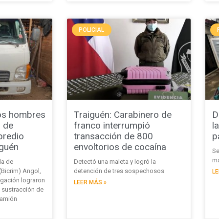
POLICIAL
os hombres
Traiguén: Carabinero de
D
n de
franco interrumpió
l
predio
transacción de 800
p
iguén
envoltorios de cocaína
Se
má
da de
Detectó una maleta y logró la
(Bicrim) Angol,
detención de tres sospechosos
LE
tigación lograron
LEER MÁS »
e sustracción de
camión