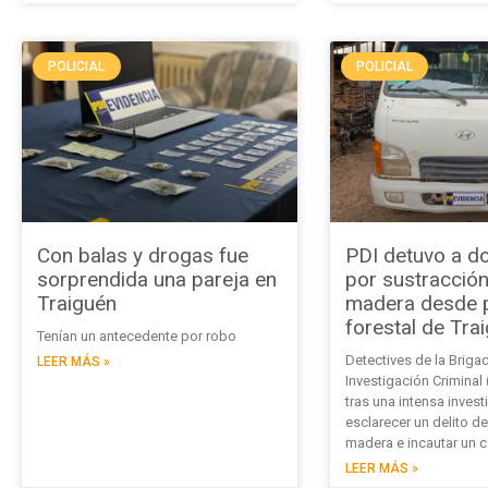
POLICIAL
POLICIAL
Con balas y drogas fue
PDI detuvo a d
sorprendida una pareja en
por sustracció
Traiguén
madera desde 
forestal de Tra
Tenían un antecedente por robo
Detectives de la Briga
LEER MÁS »
Investigación Criminal 
tras una intensa inves
esclarecer un delito d
madera e incautar un 
LEER MÁS »