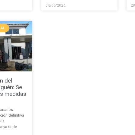
04/06/2024
28
RAL
n del
iguén: Se
as medidas
ionarios
ión definitiva
 la
ueva sede