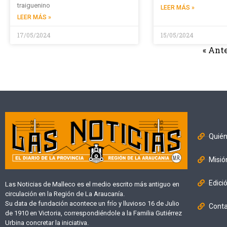
traiguenino
LEER MÁS »
LEER MÁS »
17/05/2024
15/05/2024
« Ante
Quié
Misió
Edici
Las Noticias de Malleco es el medio escrito más antiguo en
circulación en la Región de La Araucanía.
Su data de fundación acontece un frío y lluvioso 16 de Julio
Cont
de 1910 en Victoria, correspondiéndole a la Familia Gutiérrez
Urbina concretar la iniciativa.