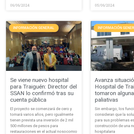
06/06/2024
05/06/2024
INFORMACIÓN GENERAL
INFORMACIÓN GENE
Se viene nuevo hospital
Avanza situació
para Traiguén: Director del
Hospital de Tra
SSAN lo confirmó tras su
tomaron algun
cuenta pública
paliativas
El proyecto se comenzará de cero y
Sin embargo, los func
tomará varios años, pero igualmente
consideran que la soluc
tienen prevista una inversión de 2 mil
para sus problemas es
500 millones de pesos para
construcción de una n
restauraciones en el actual nosocomio
hospitalaria