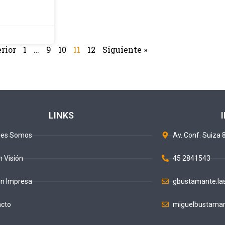
rior
1
…
9
10
11
12
Siguiente »
LINKS
nes Somos
Av. Conf. Suiza 8
n Visión
45 2841543
ón Impresa
gbustamante.la
acto
miguelbustaman