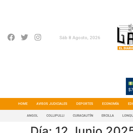
Sáb 8 Agosto, 2026
$7
HOME
AVISOS JUDICIALES
DEPORTES
ECONOMÍA
ED
ANGOL
COLLIPULLI
CURACAUTÍN
ERCILLA
LONQU
Día:
12 Junio 202