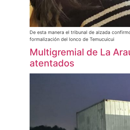
De esta manera el tribunal de alzada confir
formalización del lonco de Temucuicui
Multigremial de La Arau
atentados