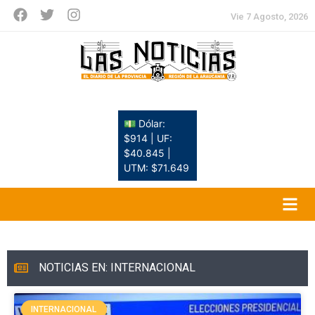
Vie 7 Agosto, 2026
💵 Dólar:
$914 | UF:
$40.845 |
UTM: $71.649
NOTICIAS EN: INTERNACIONAL
INTERNACIONAL