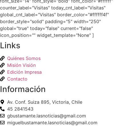
font_size="14" font_style="bold" font_color="#ffffff"
counter_label="Visitas" today_cnt_label="Visitas"
global_cnt_label="Visitas" border_color="#ffffff4f"
border_style="solid" padding="5" width="250"
global="true" today="false" current="false"
icon_position="" widget_template="None" ]
Links
Quiénes Somos
Misión Visión
Edición Impresa
Contacto
Información
Av. Conf. Suiza 895, Victoria, Chile
45 2841543
gbustamante.lasnoticias@gmail.com
miguelbustamante.lasnoticias@gmail.com