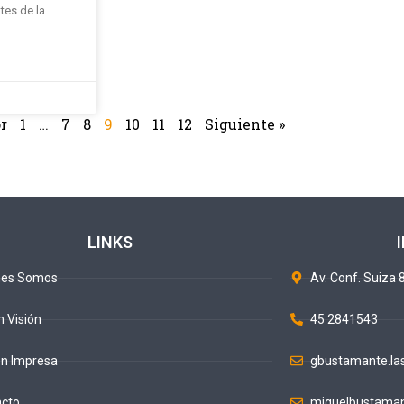
tes de la
r
1
…
7
8
9
10
11
12
Siguiente »
LINKS
nes Somos
Av. Conf. Suiza 8
n Visión
45 2841543
ón Impresa
gbustamante.la
acto
miguelbustaman