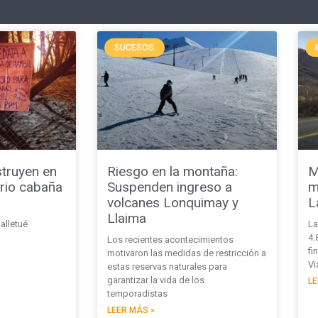
SUCESOS
truyen en
Riesgo en la montaña:
M
rio cabaña
Suspenden ingreso a
m
volcanes Lonquimay y
L
Llaima
Galletué
La
4.
Los recientes acontecimientos
fi
motivaron las medidas de restricción a
Vi
estas reservas naturales para
garantizar la vida de los
LE
temporadistas
LEER MÁS »