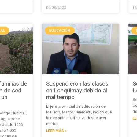
06/08/2023
12
RAL
EDUCACIÓN
amilias de
Suspendieron las clases
S
n de sed
en Lonquimay debido al
L
 un
mal tiempo
Se
de
El jefe provincial de Educación de
ma
Malleco, Marco Benedetti, indicó que
drigo Huaiquil,
la decisión es efectiva desde ayer
LE
l agua por el
martes
e desde 1956,
rle 1.000
LEER MÁS »
llones de