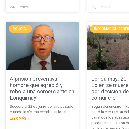
24/08/2023
23/08/2023
POLICIAL
INFORMACIÓN GENE
A prisión preventiva
Lonquimay: 20 f
hombre que agredió y
Lolen se muere
robó a una comerciante en
por decisión de
Lonquimay
comunero
Sucedió el 22 de junio del año pasado
Según denunciaron, Ro
cuando la víctima cerraba su local
cortó la circulación de
canal que los abastec
LEER MÁS »
porque no quisieron da
fardos de pasto o 2 mi