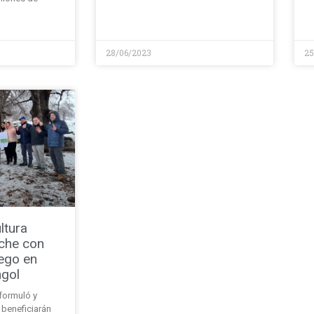
28/06/2023
25
ltura
uche con
ego en
gol
formuló y
 beneficiarán