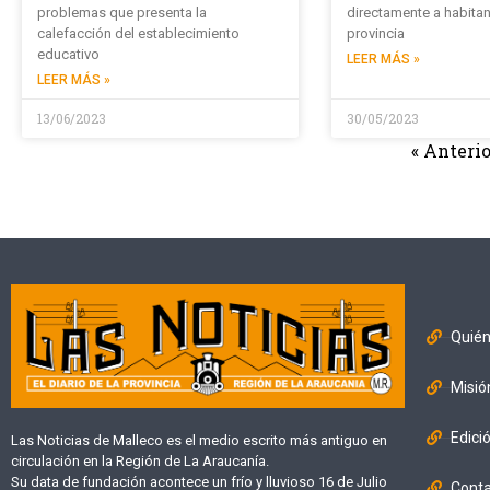
problemas que presenta la
directamente a habitan
calefacción del establecimiento
provincia
educativo
LEER MÁS »
LEER MÁS »
13/06/2023
30/05/2023
« Anterio
Quié
Misió
Edici
Las Noticias de Malleco es el medio escrito más antiguo en
circulación en la Región de La Araucanía.
Su data de fundación acontece un frío y lluvioso 16 de Julio
Cont