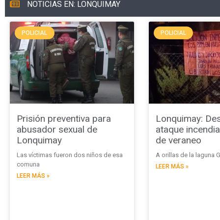
NOTICIAS EN: LONQUIMAY
POLICIAL
POLICIAL
Prisión preventiva para
Lonquimay: Des
abusador sexual de
ataque incendia
Lonquimay
de veraneo
Las víctimas fueron dos niños de esa
A orillas de la laguna 
comuna
LEER MÁS »
LEER MÁS »