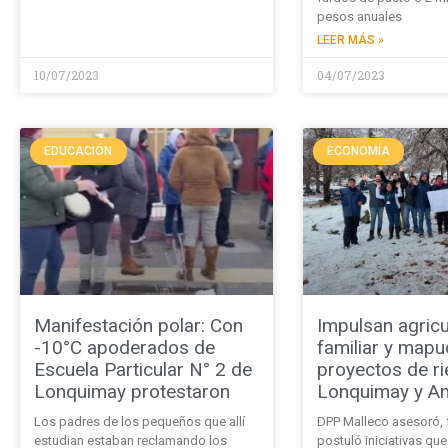
pesos anuales
LEER MÁS »
10/07/2023
04/07/2023
EDUCACIÓN
ECONOMÍA
Manifestación polar: Con
Impulsan agricu
-10°C apoderados de
familiar y map
Escuela Particular N° 2 de
proyectos de ri
Lonquimay protestaron
Lonquimay y An
Los padres de los pequeños que allí
DPP Malleco asesoró, 
estudian estaban reclamando los
postuló iniciativas que