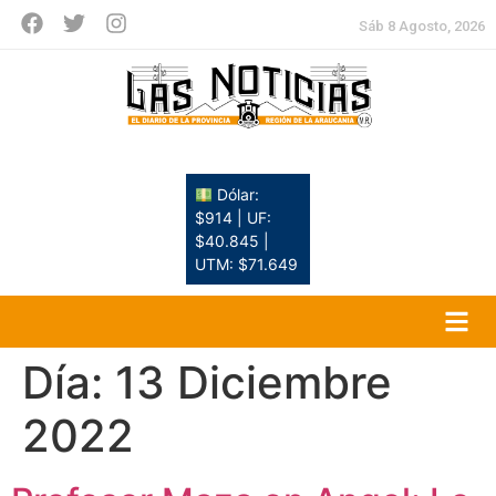
Sáb 8 Agosto, 2026
Dólar:
$914 | UF:
$40.845 |
UTM: $71.649
Día:
13 Diciembre
2022